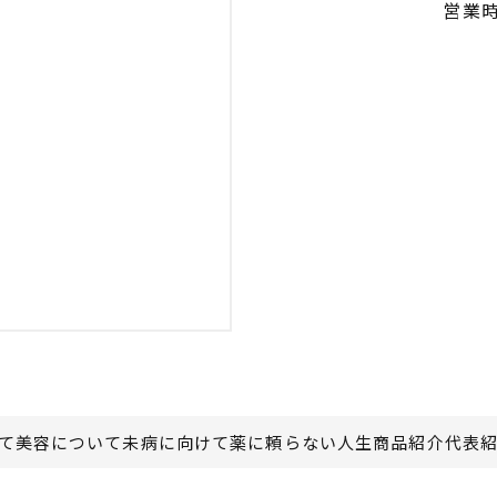
営業時
て
美容について
未病に向けて
薬に頼らない人生
商品紹介
代表